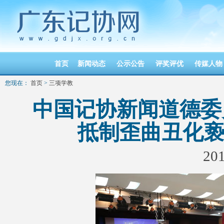
首页
新闻动态
公示公告
评奖评优
传媒人物
您现在：
首页
>
三项学教
中国记协新闻道德委
抵制歪曲丑化
201