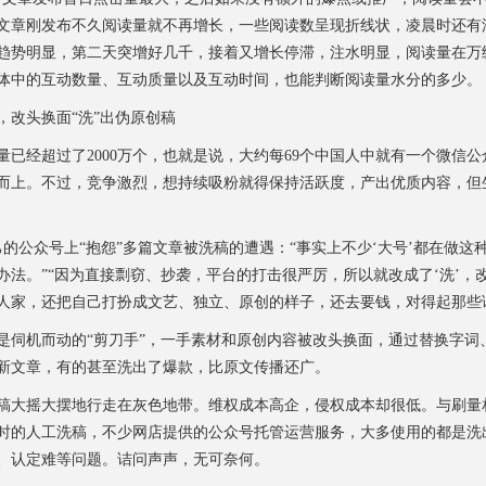
文章刚发布不久阅读量就不再增长，一些阅读数呈现折线状，凌晨时还有
趋势明显，第二天突增好几千，接着又增长停滞，注水明显，阅读量在万
体中的互动数量、互动质量以及互动时间，也能判断阅读量水分的多少。
改头换面“洗”出伪原创稿
经超过了2000万个，也就是说，大约每69个中国人中就有一个微信公
而上。不过，竞争激烈，想持续吸粉就得保持活跃度，产出优质内容，但
公众号上“抱怨”多篇文章被洗稿的遭遇：“事实上不少‘大号’都在做这
法。”“因为直接剽窃、抄袭，平台的打击很严厉，所以就改成了‘洗’，
人家，还把自己打扮成文艺、独立、原创的样子，还去要钱，对得起那些
机而动的“剪刀手”，一手素材和原创内容被改头换面，通过替换字词
新文章，有的甚至洗出了爆款，比原文传播还广。
大摇大摆地行走在灰色地带。维权成本高企，侵权成本却很低。与刷量
时的人工洗稿，不少网店提供的公众号托管运营服务，大多使用的都是洗
、认定难等问题。诘问声声，无可奈何。