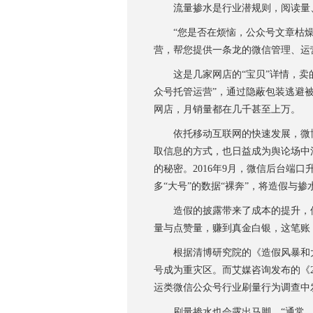
流量掺水是行业潜规则，阅读量、
“您是否在烦恼，公众号文章枯燥、
营，帮您提供一条龙的微信管理、运
这是几家网店的“宝贝”详情，卖的是
众号托管运营”，通过隐蔽包装逃避
网店，月销量都在几千甚至上万。
依托移动互联网的快速发展，微博
取信息的方式，也日益成为舆论场中
的秘密。2016年9月，微信后台端口
多“大号”的数据“裸奔”，将造假与
造假的披露带来了成本的提升，但
量与点赞量，赚到真金白银，这笔账
根据清博研究院的《造假风暴和大数
号成为重灾区。而艾媒咨询发布的《20
运类微信公众号行业刷量行为调查中发
刷量掺水也会露出马脚。“通常，