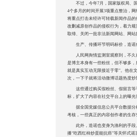
不过，今年7月，国家版权局、国家
4个多月的时间开展3项重点整治，
将重点打击未经许可转载新闻作品的
改删减原创作品的侵权行为，着力规
取缔、关闭一批非法新闻网站、网站
生产、传播环节明码标价，造谣
人民网舆情监测室观察到，不久前
是博主本身有一些粉丝，但不够多，
就是真实互动无限接近于零”。他在文
次，一下子就将活动微博话题热度炒到
这些通过购买假粉丝、假留言等手段
标，扩大了内容在社交平台上的曝光
据全国党媒信息公共平台数据分析
考核，一些真正的内容创作者的生存
此外，造谣也变身为渔利的手段。
播“吃西红柿炒蛋能抗癌”等关怀式