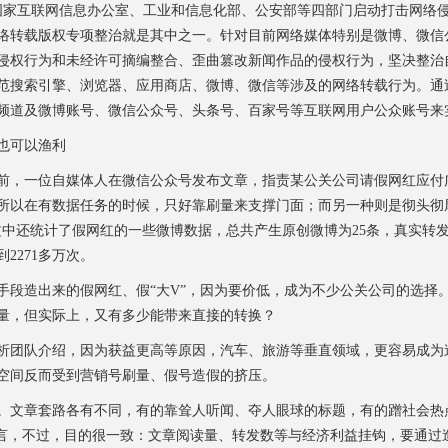
互联网信息办公室、工业和信息化部、公安部等四部门启动打击网络侵权盗
网络转载版权专项整治就是其中之一。针对目前网络媒体特别是微博、微信
侵权行为和未经许可摘编整合、歪曲篡改新闻作品的侵权行为，坚决整治自
范搜索引擎、浏览器、应用商店、微博、微信等涉及的网络转载行为。通
频道及微博账号、微信公众号、头条号、百家号等互联网用户公众账号来
也可以渔利
，一位自媒体人在微信公众号发布文章，指责某公关公司请假网红应付广
所以在有数据任务的时候，只好靠刷量来支撑门面；而另一种则是彻头彻
中还统计了假网红的一些微博数据，总共产生原创微博为25条，真实转发
2271多万次。
造出来的假网红、假“大V”，因为要价低，成为不少公关公司的选择
量，但实际上，又有多少能带来直接的转换？
团队介绍，因为获益更高等原因，汽车、旅游等垂直领域，更容易成为
空间反而受到营销号刷量、假号造假的挤压。
文章套路各有不同，有的靠耸人听闻、夺人眼球的标题，有的蹭社会热
谣言，不过，目的很一致：文章阅读量、转发数等与经济利益挂钩，要通过