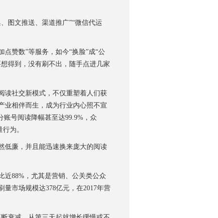
图文推送、渠道推广”“微信代运
点赞数”等服务，如今“换脸”成“公
要想得到，没有刷不出，随手点进几家
阅读社交新模式，不仅重塑着人们获
产业相伴而生，成为行业内心照不宣
账号阅读降幅甚至达99.9%，众
量行为。
然低廉，并且能迅速换来庞大的阅读
近88%，尤其是营销、公关类公众
量市场规模达378亿元，在2017年营
断衰减，从第三天起就增长缓慢或不