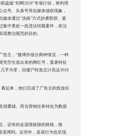
版“剑网2018”专项行动，将利用
公众号、头条号等自媒体侵权现象，
媒体通过“洗稿”方式抄袭剽窃、篡
过集中查处一批违法转载案件，依法
实现整治规范的目的。
告主，“微博作假分两种情况，一种
尾凭空生造出来的网红号，显著特征
几乎为零，但僵尸转发总计高达3018
。看起来，他们完成了广告主的投放目
造假重镇。而当营销任务转化为数据
点，还有的走温情脉脉的路线，散
造谣博利。近些年，造谣行为也呈现