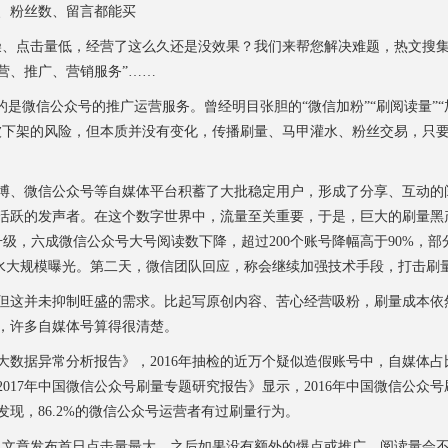
粉丝数、留言都能买
点击量低，经营了这么久还是没效果？我们来帮您解决难题，热文搜集、
营、推广、营销服务”……
微信公众号的推广运营服务。曾经明目张胆的“微信加粉”“刷阅读量”“加
被下架的风险，但本质并没有变化，传播刷量、马甲灌水、粉丝交易，只
、微信公众号等自媒体平台积蓄了大批稳定用户，形成了分享、互动的
活跃的发声者。在这个数字世界中，流量至关重要，于是，巨大的刷量黑
升级，六成微信公众号大号阅读数下降，超过200个账号降幅高于90%，部分
掺水大规模曝光。第二天，微信团队回应，称会继续加强技术手段，打击刷
这并未抑制旺盛的需求。比起写原创内容、苦心经营吸粉，刷量成本依
，许多自媒体号算得很清楚。
据异常分析报告》，2016年抽检的近万个疑似造假账号中，自媒体占比
17年中国微信公众号刷量专题研究报告》显示，2016年中国微信公众号刷
现，86.2%的微信公众号运营者有过刷量行为。
文章发布首日点击量最大，之后如果没有额外的爆点或推广，阅读量会不